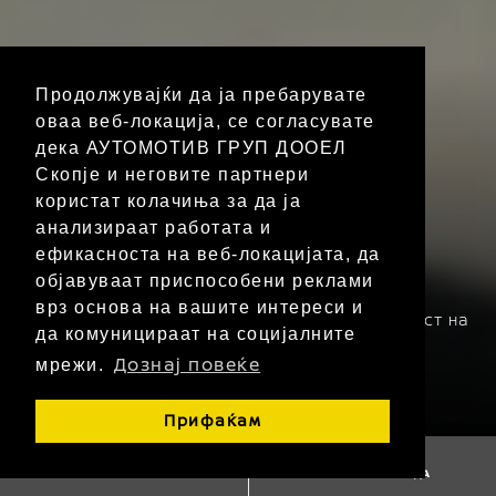
Продолжувајќи да ја пребарувате
оваа веб-локација, се согласувате
ЕЛЕКТРИФИЦИРАН СЕМЕЕН КРОСОВЕР
дека АУТОМОТИВ ГРУП ДООЕЛ
Нов Nissan X-Trail со
Скопје и неговите партнери
користат колачиња за да ја
технологија
анализираат работата и
ефикасноста на веб-локацијата, да
e-POWER & благ
објавуваат приспособени реклами
хибрид
163 - 213
врз основа на вашите интереси и
Достапни погонски
Максимална моќност на
да комуницираат на социјалните
единици
моторот (КС)
Дознај повеќе
мрежи.
5,8 - 7,6⁽¹⁾
132 - 172⁽¹⁾
Потрошувачка на
Прифаќам
гориво (l/100 km)
Емисии на CO₂ (g/km)
ЗАКАЖЕТЕ ТЕСТ ВОЗЕЊЕ
ПОБАРАЈТЕ ПОНУДА