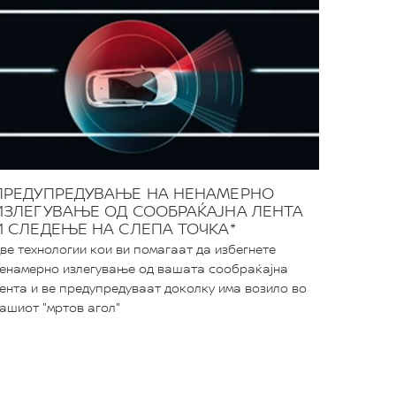
ПРЕДУПРЕДУВАЊЕ НА НЕНАМЕРНО
ИЗЛЕГУВАЊЕ ОД СООБРАЌАЈНА ЛЕНТА
И СЛЕДЕЊЕ НА СЛЕПА ТОЧКА*
ве технологии кои ви помагаат да избегнете
енамерно излегување од вашата сообраќајна
ента и ве предупредуваат доколку има возило во
ашиот "мртов агол"