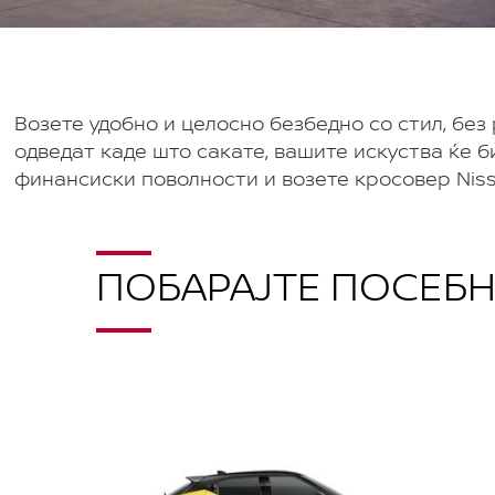
Возете удобно и целоснo безбедно со стил, бeз
одведат каде што сакате, вашите искуства ќе 
финансиски поволности и возете кросовер Niss
ПОБАРАЈТЕ ПОСЕБН