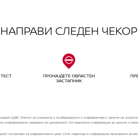
НАПРАВИ СЛЕДЕН ЧЕКОР
 ТЕСТ
ПРОНАЈДЕТЕ ОВЛАСТЕН
ПР
ЗАСТАПНИК
чуваат ДДВ. Описот на опремата е необврзувачки и информативен. Цените на опциите 
мени информациите наведени во ценовникот. За подетални информации за цените и опре
ужат исклучиво за информативни цели. Сите податоци и информации прикажани на веб