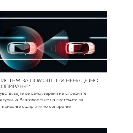
СИСТЕМ ЗА ПОМОШ ПРИ НЕНАДЕЈНО
СОПИРАЊЕ*
увствувајте се самоуверени на стресните
атувања благодарение на системите за
ткривање судир и итно сопирање.