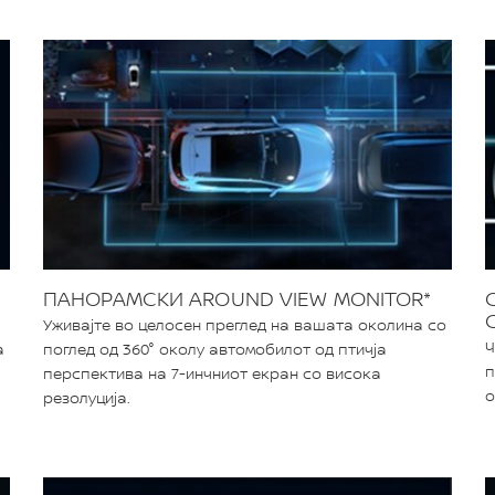
ПАНОРАМСКИ AROUND VIEW MONITOR*
Уживајте во целосен преглед на вашата околина со
Ч
а
поглед од 360° околу автомобилот од птичја
п
перспектива на 7-инчниот екран со висока
о
резолуција.