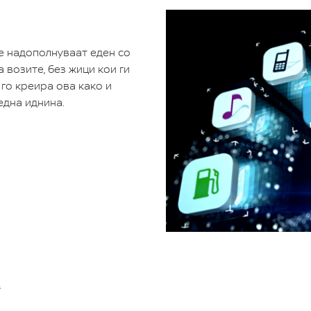
е надополнуваат еден со
 возите, без жици кои ги
го креира ова како и
една иднина.
.