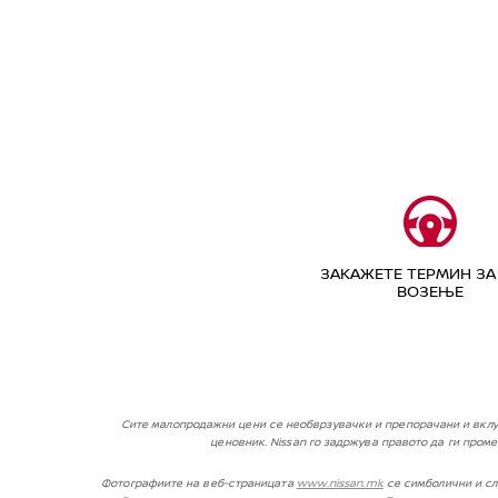
ЗАКАЖЕТЕ ТЕРМИН ЗА
ВОЗЕЊЕ
Сите малопродажни цени се необврзувачки и препорачани и вклу
ценовник. Nissan го задржува правото да ги про
Фотографиите на веб-страницата
www.nissan.mk
се симболични и сл