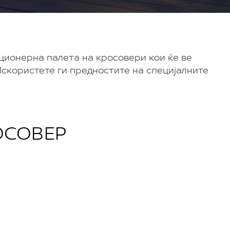
луционерна палета на кросовери кои ќе ве
Искористете ги предностите на специјалните
ОСОВЕР