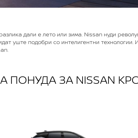
 разлика дали е лето или зима. Nissan нуди рево
бидат уште подобри со интелигентни технологии. 
an.
А ПОНУДА ЗА NISSAN КР