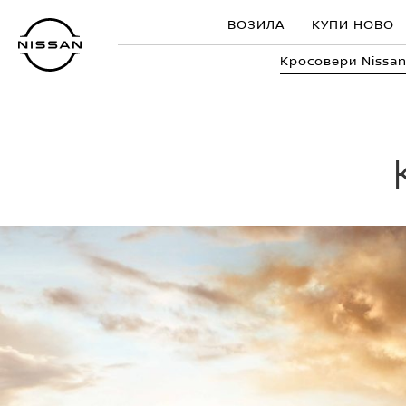
Прескокнете
ВОЗИЛА
КУПИ НОВО
до
главната
Кросовери Nissa
содржина