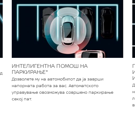
ИНТЕЛИГЕНТНА ПОМОШ НА
ПАРКИРАЊЕ*
ед
Дозволете му на автомобилот да ја заврши
Д
напорната работа за вас. Автоматското
н
управување овозможува совршено паркирање
л
секој пат.
в