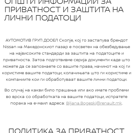
ОПШТИ ИНФОРМАЦИИ ЗА
ПРИВАТНОСТ И ЗАШТИТА НА
ЛИЧНИ ПОДАТОЦИ
AУТОМОТИВ ГРУП ДООЕЛ Скопје, коj го застапува брендот
Nissan на Mакедонскиот пазар е посветен на обезбедување
на највисоките стандарди за заштита на податоците и
приватноста. Затоа подготвивме серија документи каде што
можете да се запознаете со вашите права, начинот на кој ги
користиме вашите податоци, колачињата што ги користиме и
компаниите кои ги обработуваат вашите лични податоци.
Во случај на какви било прашања или ако имате проблеми
во врска со обработката на вашите податоци, испратете
порака на е-маил адреса:
Biljana.Bogeski@renault.mk
.
ПОЛИТИКА ЗА ПРИВАТНОСТ