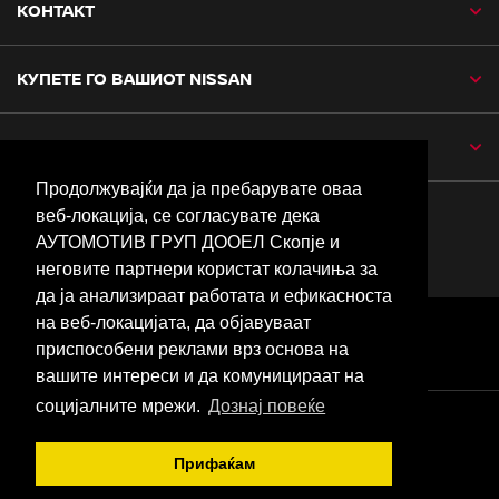
КОНТАКТ
КУПЕТЕ ГО ВАШИОТ NISSAN
МРЕЖА НА ОВЛАСТЕНИ ЗАСТАПНИЦИ
Продолжувајќи да ја пребарувате оваа
NISSAN НА СОЦИЈАЛНИ МРЕЖИ
веб-локација, се согласувате дека
АУТОМОТИВ ГРУП ДООЕЛ Скопје и
facebook
youtube
twitter
неговите партнери користат колачиња за
да ја анализираат работата и ефикасноста
на веб-локацијата, да објавуваат
Глобални сајтови
приспособени реклами врз основа на
Мапа на сајт
вашите интереси и да комуницираат на
социјалните мрежи.
Дознај повеќе
Правни информации
Колачиња
Прифаќам
Политика за приватност