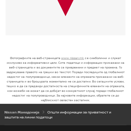
Фотографиите на веб-страницата
www.nissan.mk
се симболични и служат
исклучиво за информативни цели. Сите податоци и информации прикажани на
веб-страницата и во документите се привремени и предмет на промена. Го
задржуваме правото на грешки во текстот. Поради последиците од глобалниот
недостиг на полупроводници, некои елементи на опремата прикажани на веб-
страницата и во брошурата моментално не се достапни. Во сегашните услови,
тешко е да се предвиди достапноста на специфичните елементи на опремата,
кои можеби не можат да се добијат во конкретниот случај поради глобалниот
недостиг на полупроводници. За најновите информации, обратете се до
најблискиот овластен застапник.
Општи информации за приватност и
Nissan Македонија
заштита на лични податоци